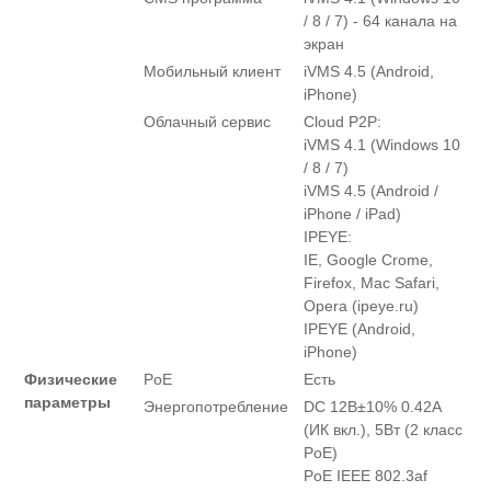
/ 8 / 7) - 64 канала на
экран
Мобильный клиент
iVMS 4.5 (Android,
iPhone)
Облачный сервис
Cloud Р2Р:
iVMS 4.1 (Windows 10
/ 8 / 7)
iVMS 4.5 (Android /
iPhone / iPad)
IPEYE:
IE, Google Crome,
Firefox, Mac Safari,
Opera (ipeye.ru)
IPEYE (Android,
iPhone)
Физические
PoE
Есть
параметры
Энергопотребление
DC 12В±10% 0.42А
(ИК вкл.), 5Вт (2 класс
PoE)
PoE IEEE 802.3af