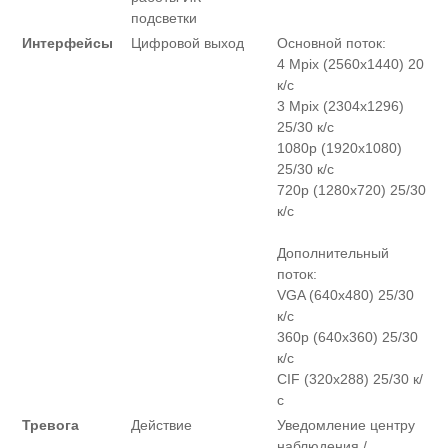
подсветки
Интерфейсы
Цифровой выход
Основной поток:
4 Mpix (2560x1440) 20
к/с
3 Mpix (2304x1296)
25/30 к/с
1080p (1920x1080)
25/30 к/с
720p (1280х720) 25/30
к/с
Дополнительный
поток:
VGA (640x480) 25/30
к/с
360p (640x360) 25/30
к/с
CIF (320x288) 25/30 к/
с
Тревога
Действие
Уведомление центру
наблюдения /