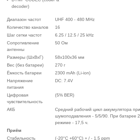
decoder)
Диапазон частот
UHF 400 - 480 MHz
Количество каналов
16
Шаг сетки частот
6.25 / 12.5 / 25 kHz
Сопротивление
50 Ом
антенны
Размеры (ШхВхГ)
58x100x36 мм
Вес (без батареи)
270 г
Ёмкость батареи
2300 mAh (Li-ion)
Напряжение
DC: 7.4V
питания
Цифровая
(5% BER)
чувствительность
АКБ
Средний рабочий цикл аккумулятора при
шумоподавления - 5/5/90. При батарее 2
режиме - 17,5 ч.
Приём
Стабильность
(-20°С +60°С) + / - 1.5 ppm