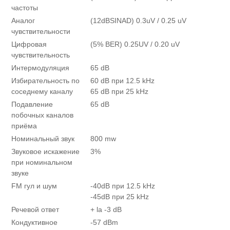
частоты
Аналог
(12dBSINAD) 0.3uV / 0.25 uV
чувствительности
Цифровая
(5% BER) 0.25UV / 0.20 uV
чувствительность
Интермодуляция
65 dB
Избирательность по
60 dB при 12.5 kHz
соседнему каналу
65 dB при 25 kHz
Подавление
65 dB
побочных каналов
приёма
Номинальный звук
800 mw
Звуковое искажение
3%
при номинальном
звуке
FM гул и шум
-40dB при 12.5 kHz
-45dB при 25 kHz
Речевой ответ
+ la -3 dB
Кондуктивное
-57 dBm