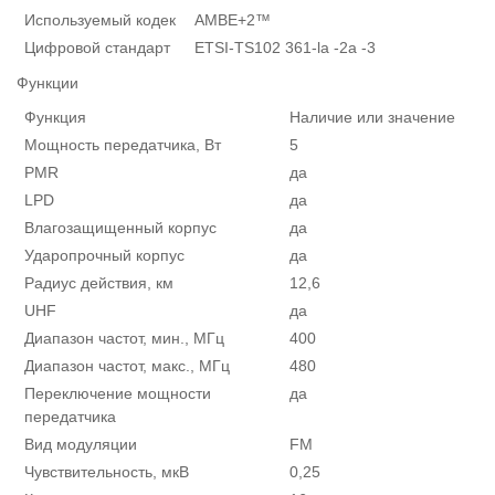
Используемый кодек
AMBE+2™
Цифровой стандарт
ETSI-TS102 361-la -2а -3
Функции
Функция
Наличие или значение
Мощность передатчика, Вт
5
PMR
да
LPD
да
Влагозащищенный корпус
да
Ударопрочный корпус
да
Радиус действия, км
12,6
UHF
да
Диапазон частот, мин., МГц
400
Диапазон частот, макс., МГц
480
Переключение мощности
да
передатчика
Вид модуляции
FM
Чувствительность, мкВ
0,25