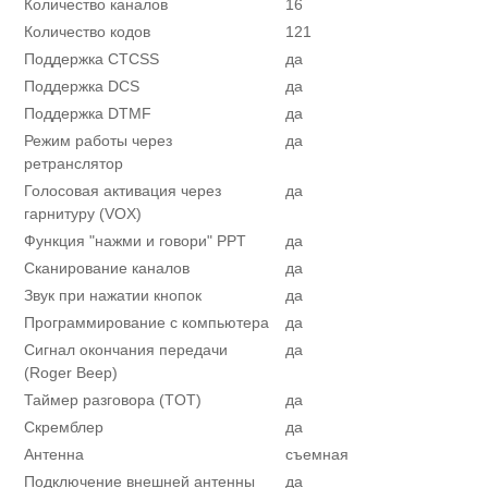
Количество каналов
16
Количество кодов
121
Поддержка CTCSS
да
Поддержка DCS
да
Поддержка DTMF
да
Режим работы через
да
ретранслятор
Голосовая активация через
да
гарнитуру (VOX)
Функция "нажми и говори" PPT
да
Сканирование каналов
да
Звук при нажатии кнопок
да
Программирование с компьютера
да
Сигнал окончания передачи
да
(Roger Beep)
Таймер разговора (TOT)
да
Скремблер
да
Антенна
съемная
Подключение внешней антенны
да