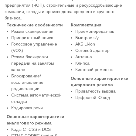
предприятия (ЧОП), строительные и ресурсодобывающие
компании, склады и производства среднего и крупного
бизнеса.
Технические особенности
Комплектация
Режим сканирования
Приемопередатчик
Приоритетный поиск
Быстрое з/у
Голосовое управление
АКБ Li-ion
(VOX)
Сетевой адаптер
Режим блокировки
Антенна
передачи на занятом
Клипса
канале
Кистевой ремешок
Блокирование/
Основные характеристики
восстановление
цифрового режима
радиостанции
Приватность вызова
Система автоматической
Цифровой Ю-код
отладки
Кодировка речи
Основные характеристики
аналогового режима
Коды CTCSS и DCS
DTMF CODEC (coder &