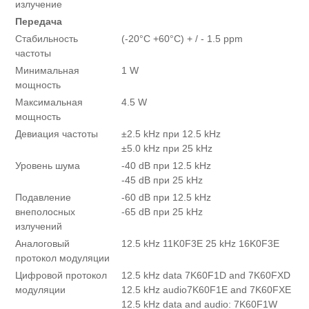
излучение
Передача
Стабильность
(-20°С +60°С) + / - 1.5 ppm
частоты
Минимальная
1 W
мощность
Максимальная
4.5 W
мощность
Девиация частоты
±2.5 kHz при 12.5 kHz
±5.0 kHz при 25 kHz
Уровень шума
-40 dB при 12.5 kHz
-45 dB при 25 kHz
Подавление
-60 dB при 12.5 kHz
внеполосных
-65 dB при 25 kHz
излучений
Аналоговый
12.5 kHz 11K0F3E 25 kHz 16K0F3E
протокол модуляции
Цифровой протокол
12.5 kHz data 7K60F1D and 7K60FXD
модуляции
12.5 kHz audio7K60F1E and 7K60FXE
12.5 kHz data and audio: 7K60F1W