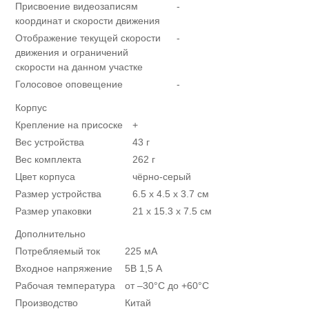
Присвоение видеозаписям
-
координат и скорости движения
Отображение текущей скорости
-
движения и ограничений
скорости на данном участке
Голосовое оповещение
-
Корпус
Крепление на присоске
+
Вес устройства
43 г
Вес комплекта
262 г
Цвет корпуса
чёрно-серый
Размер устройства
6.5 x 4.5 x 3.7 см
Размер упаковки
21 х 15.3 x 7.5 см
Дополнительно
Потребляемый ток
225 мА
Входное напряжение
5В 1,5 А
Рабочая температура
от –30°С до +60°С
Производство
Китай