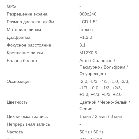
GPS
-
Разрешение экрана
960х240
Размер дисплея, дюйм
LCD 1.5"
Материал линзы
стекло
Диафрагма
F1:2.0
Фокусное расстояние
3.1
Крепление линзы
M12X0.5
Баланс белого
Авто / Солнечно /
Пасмурно / Вольфрам /
Флуоресцент
Экспозиция
-2.0, -5/3, -4/3, -1.0, -2/3,
-1/3, +0.0, +1/3, +2/3,
+1.0, +4/3, +5/3, +2.0
Цветность
Цветной / Черно-белый /
Сепия
Циклическая запись
1 мин / 2 мин / 3 мин
Непрерывная запись
-
Частота
50Hz / 60Hz