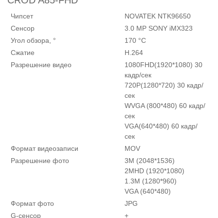
CROD A85-FHD
Чипсет
NOVATEK NTK96650
Сенсор
3.0 MP SONY iMX323
Угол обзора, °
170 °С
Сжатие
H.264
Разрешение видео
1080FHD(1920*1080) 30
кадр/сек
720P(1280*720) 30 кадр/
сек
WVGA (800*480) 60 кадр/
сек
VGA(640*480) 60 кадр/
сек
Формат видеозаписи
MOV
Разрешение фото
3M (2048*1536)
2MHD (1920*1080)
1.3M (1280*960)
VGA (640*480)
Формат фото
JPG
G-сенсор
+