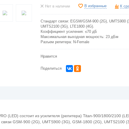
В избранные
Нет в наличии
К ср
Стандарт связи:
EGSM/GSM-900 (2G), UMTS900 (3
UMTS2100 (3G), LTE1800 (4G).
Коэффициент усиления:
≤70 дБ
Максимальная выходная мощность:
23 дБм
Разъем репитера:
N-Female
Нравится
Поделиться
PRO (LED) состоит из усилителя (репитера) Titan-900/1800/2100 (L
ах связи GSM-900 (2G), UMTS900 (3G), GSM-1800 (2G), UMTS2100 (3