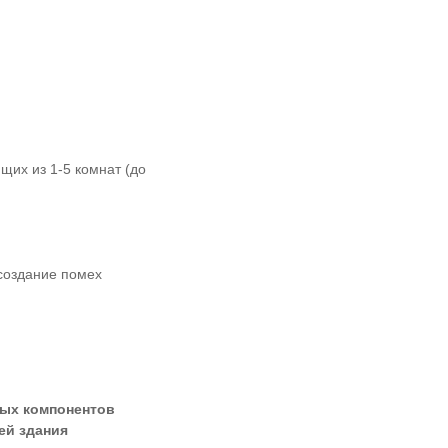
щих из 1-5 комнат (до
 создание помех
ных компонентов
ей здания