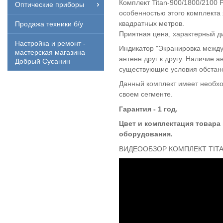
Комплект Titan-900/1800/2100 
Оптические приборы
особенностью этого комплекта
квадратных метров.
Продажа техники б/у
Приятная цена, характерный ди
Настройка и ремонт -
Индикатор "Экранировка между
мастерская магазина
антенн друг к другу. Наличие 
Добрый Сусанин
существующие условия обстан
Данный комплект имеет необхо
своем сегменте.
Гарантия - 1 год.
Цвет и комплектация товара
оборудования.
ВИДЕООБЗОР КОМПЛЕКТ TITAN