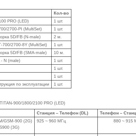
Кол-во
2100 PRO (LED)
1 шт.
0/2700-PI (MultiSet)
1 шт.
орка 5D/FB (N-male)
2 м.
700/2700-8Y (MultiSet)
1 шт.
орка 5D/FB (SMA-male)
10 м.
- N (male)
1 шт.
1 шт.
1 шт.
трукция по эксплуатации
1 шт.
TAN-900/1800/2100 PRO (LED)
Станция – Телефон (DL)
Телефон – Станц
/GSM-900 (2G)
925 ~ 960 МГц
880 ~ 915 
900 (3G)