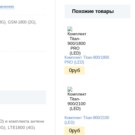
авнению
Похожие товары
G), GSM-1800 (2G),
Комплект Titan-900/1800
PRO (LED)
0
руб
Комплект Titan-900/2100
ED) и комплекта антенн
(LED)
G), LTE1800 (4G).
0
руб