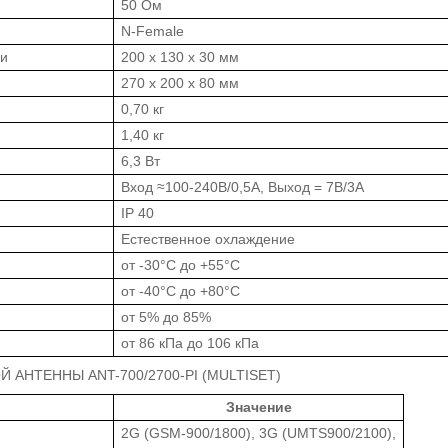
50 Ом
N-Female
ми
200 х 130 х 30 мм
270 х 200 х 80 мм
0,70 кг
1,40 кг
6,3 Вт
Вход ≈100-240В/0,5А, Выход = 7В/3А
IP 40
Естественное охлаждение
от -30°C до +55°C
от -40°C до +80°C
от 5% до 85%
от 86 кПа до 106 кПа
АНТЕННЫ ANT-700/2700-PI (MULTISET)
Значение
2G (GSM-900/1800), 3G (UMTS900/2100),