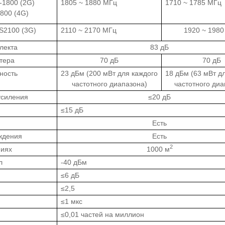
1800 (2G)
1805 ~ 1880 МГц
1710 ~ 1785 МГц
800 (4G)
2100 (3G)
2110 ~ 2170 МГц
1920 ~ 1980
лекта
83 дБ
тера
70 дБ
70 дБ
ность
23 дБм (200 мВт для каждого
18 дБм (63 мВт д
частотного диапазона)
частотного диа
усиления
≤20 дБ
≤15 дБ
Есть
ждения
Есть
2
ниях
1000 м
л
-40 дБм
≤6 дБ
≤2,5
≤1 мкс
≤0,01 частей на миллион