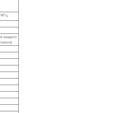
 МГц
ля каждого
пазона)