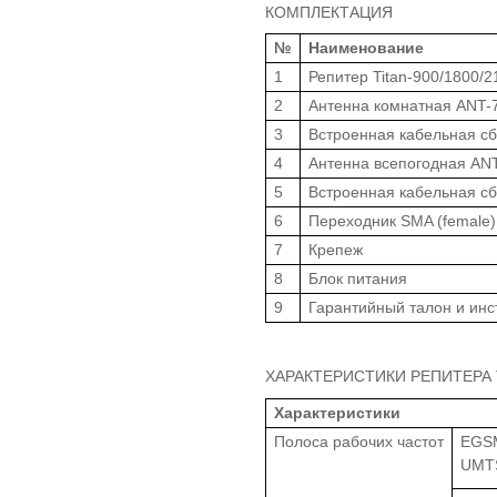
КОМПЛЕКТАЦИЯ
№
Наименование
1
Репитер Titan-900/1800/
2
Антенна комнатная ANT-70
3
Встроенная кабельная сб
4
Антенна всепогодная ANT-
5
Встроенная кабельная сб
6
Переходник SMA (female) 
7
Крепеж
8
Блок питания
9
Гарантийный талон и инс
ХАРАКТЕРИСТИКИ РЕПИТЕРА TI
Характеристики
Полоса рабочих частот
EGSM
UMTS