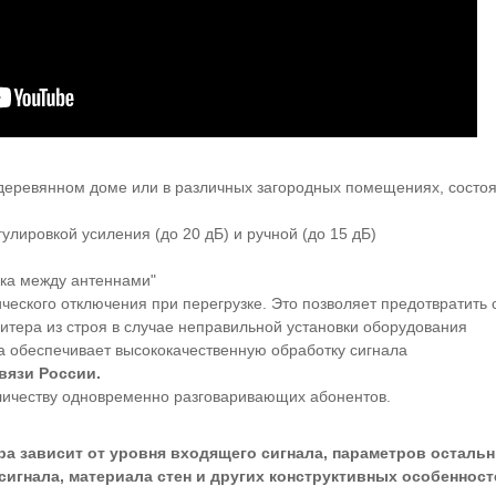
 деревянном доме или в различных загородных помещениях, состоя
лировкой усиления (до 20 дБ) и ручной (до 15 дБ)
ка между антеннами"
еского отключения при перегрузке. Это позволяет предотвратить
итера из строя в случае неправильной установки оборудования
 обеспечивает высококачественную обработку сигнала
язи России.
личеству одновременно разговаривающих абонентов.
ера зависит от уровня входящего сигнала, параметров осталь
сигнала, материала стен и других конструктивных особенност